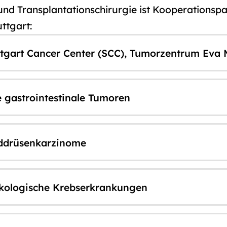
 und Transplantationschirurgie ist Kooperationspa
ttgart:
tgart Cancer Center (SCC), Tumorzentrum Eva M
e gastrointestinale Tumoren
ilddrüsenkarzinome
näkologische Krebserkrankungen