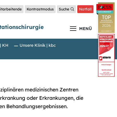
itarbeitende
Kontrastmodus
Suche
Notfall
tationschirurgie
MENÜ
 | KH
Unsere Klinik | kbc
sziplinären medizinischen Zentren
 Erkrankung oder Erkrankungen, die
len Behandlungsergebnissen.