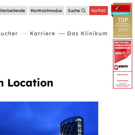
itarbeitende
Kontrastmodus
Suche
Notfall
(current)
sucher
Karriere
Das Klinikum
h Location