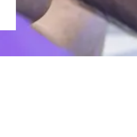
ern
WANN IN DIE NOTAUFNAHME?