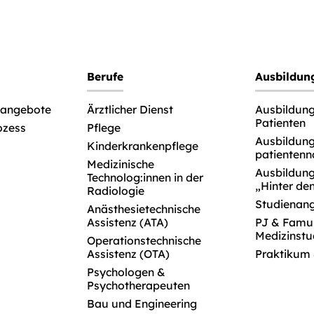
Berufe
Ausbildun
enangebote
Ärztlicher Dienst
Ausbildun
Patienten
ozess
Pflege
Ausbildun
Kinderkrankenpflege
patientenn
Medizinische
Ausbildun
Technolog:innen in der
„Hinter de
Radiologie
Studienan
Anästhesietechnische
Assistenz (ATA)
PJ & Famul
Medizinstu
Operationstechnische
Assistenz (OTA)
Praktikum
Psychologen &
Psychotherapeuten
Bau und Engineering