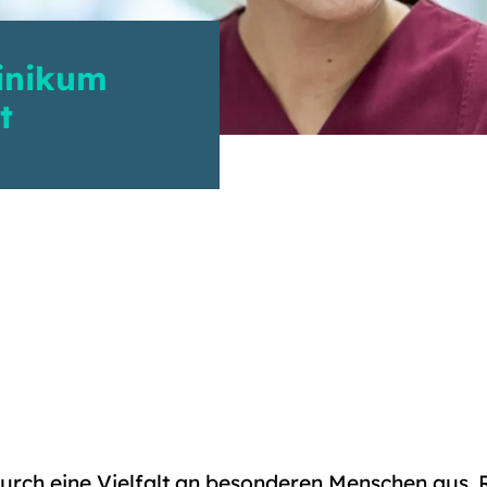
inikum
t
urch eine Vielfalt an besonderen Menschen aus. 