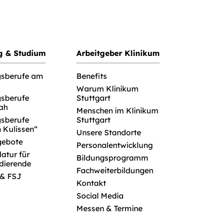
g & Studium
Arbeitgeber Klinikum
gsberufe am
Benefits
Warum Klinikum
gsberufe
Stuttgart
ah
Menschen im Klinikum
gsberufe
Stuttgart
n Kulissen“
Unsere Standorte
gebote
Personalentwicklung
atur für
Bildungsprogramm
dierende
Fachweiterbildungen
 & FSJ
Kontakt
Social Media
Messen & Termine