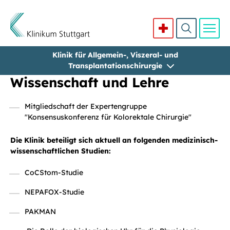
Klinik für Allgemein-, Viszeral- und
Direkt zum Inhalt
Transplantationschirurgie
Wissenschaft und Lehre
Mitgliedschaft der Expertengruppe
"Konsensuskonferenz für Kolorektale Chirurgie"
Die Klinik beteiligt sich aktuell an folgenden medizinisch-
wissenschaftlichen Studien:
CoCStom-Studie
NEPAFOX-Studie
PAKMAN