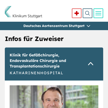
Deutsches Aortenzentrum Stuttgart
Direkt zum Inhalt
Infos für Zuweiser
Klinik für Gefäßchirurgie,
Endovaskuläre Chirurgie und
Transplantationschirurgie
KATHARINENHOSPITAL