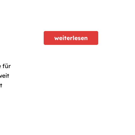
weiterlesen
e für
weit
t