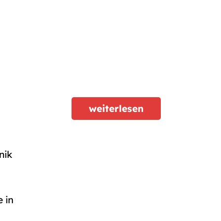
weiterlesen
nik
 in