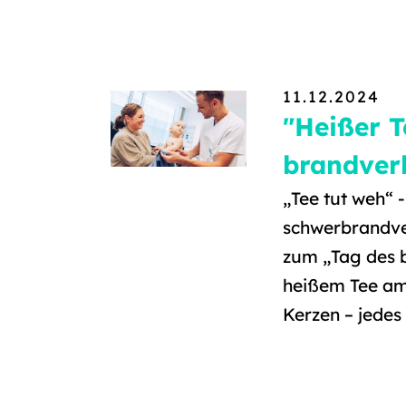
11.12.2024
"Heißer T
brandver
„Tee tut weh“ -
schwerbrandver
zum „Tag des b
heißem Tee am
Kerzen – jedes