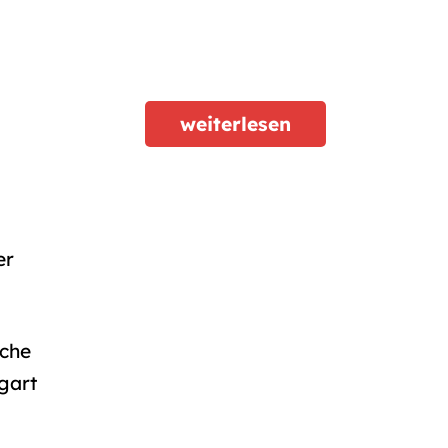
weiterlesen
er
sche
gart