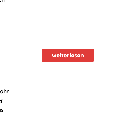
weiterlesen
Jahr
er
as