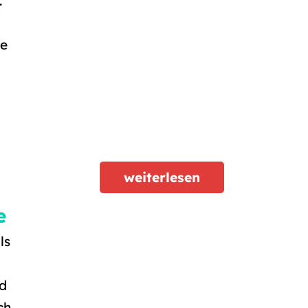
.
le
weiterlesen
e
ls
nd
ch