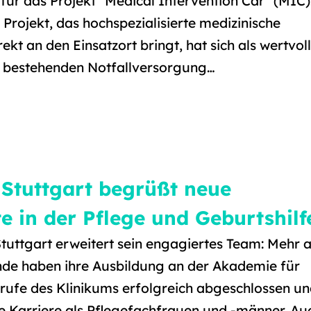
 für das Projekt "Medical Intervention Car" (MIC)
 Projekt, das hochspezialisierte medizinische
kt an den Einsatzort bringt, hat sich als wertvol
 bestehenden Notfallversorgung…
 Stuttgart begrüßt neue
e in der Pflege und Geburtshilf
tuttgart erweitert sein engagiertes Team: Mehr a
nde haben ihre Ausbildung an der Akademie für
rufe des Klinikums erfolgreich abgeschlossen u
re Karriere als Pflegefachfrauen und -männer. Au