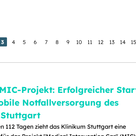
3
4
5
6
7
8
9
10
11
12
13
14
1
MIC-Projekt: Erfolgreicher Star
obile Notfallversorgung des
Stuttgart
n 112 Tagen zieht das Klinikum Stuttgart eine