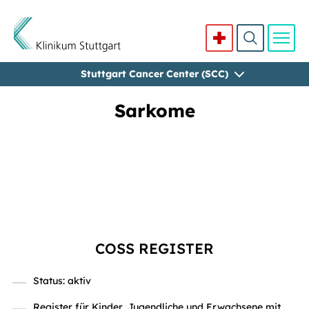
Stuttgart Cancer Center (SCC)
Direkt zum Inhalt
Sarkome
COSS REGISTER
Status: aktiv
Register für Kinder, Jugendliche und Erwachsene mit