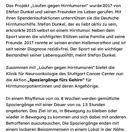
Das Projekt „Laufen gegen Hirntumoren“ wurde 2017 von
Stefan Dunkel und seinen Freunden ins Leben gerufen. Mit
ihren Spendenlaufaktionen unterstützen sie die Deutsche
Hirntumorhilfe. Stefan Dunkel, der es liebt aktiv zu sein,
erkrankte 2015 selbst an einem Hirntumor. Neben dem
Sport waren die wichtigsten Stützen seine Familie und seine
Freunde. 2017 rannte er seinen ersten Halbmarathon und ist
seit seiner Diagnose rezidivfrei. Der Sport sei ein wichtiger
Bestandteil seiner Lebensqualität, meint Stefan Dunkel.
Zusammen mit „Laufen gegen Hirntumoren“ bietet die
Klinik für Neuroonkologie des Stuttgart Cancer Center nun
die Aktion
„Spaziergänge fürs Gehirn“
für
Hirntumorpatient:innen und deren Angehörige.
In einem Rhythmus von ca. 8 Wochen werden gemütliche
Spaziergänge mit einer Dauer von ca. 1.5 Stunden
angeboten. Das Ziel ist es, in Bewegung zu bleiben oder
wieder in Bewegung zu kommen und sich dabei mit anderen
Betroffenen auszutauschen. Die Spaziergänge enden mit
einem lockeren Beisammensein in einem Lokal in der Nähe.