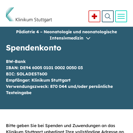
Pädiatrie 4 – Neonatologie und neonatologische
Direkt zum Inhalt
Intensivmedizin
Spendenkonto
BW-Bank
IBAN: DE94 6005 0101 0002 0050 03
BIC: SOLADEST600
Empfänger: Klinikum Stuttgart
Verwendungszweck: 870 044 und/oder persönliche
Texteingabe
Bitte geben Sie bei Spenden und Zuwendungen an das
Klinikum Stuttgart unbedingt Ihre vollständige Adresse an,