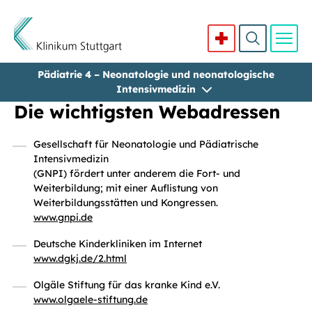
Pädiatrie 4 – Neonatologie und neonatologische
Direkt zum Inhalt
Intensivmedizin
Die wichtigsten Webadressen
Gesellschaft für Neonatologie und Pädiatrische
Intensivmedizin
(GNPI) fördert unter anderem die Fort- und
Weiterbildung; mit einer Auflistung von
Weiterbildungsstätten und Kongressen.
www.gnpi.de
Deutsche Kinderkliniken im Internet
www.dgkj.de/2.html
Olgäle Stiftung für das kranke Kind e.V.
www.olgaele-stiftung.de