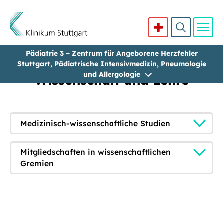
Pädiatrie 3 – Zentrum für Angeborene Herzfehler
Direkt zum Inhalt
Stuttgart, Pädiatrische Intensivmedizin, Pneumologie
und Allergologie
Wissenschaft und Lehre
Medizinisch-wissenschaftliche Studien
Mitgliedschaften in wissenschaftlichen
Gremien