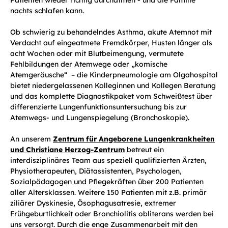
Patienten wieder richtig durchatmen - und die Familie
nachts schlafen kann.
Ob schwierig zu behandelndes Asthma, akute Atemnot mit
Verdacht auf eingeatmete Fremdkörper, Husten länger als
acht Wochen oder mit Blutbeimengung, vermutete
Fehlbildungen der Atemwege oder „komische
Atemgeräusche“ – die Kinderpneumologie am Olgahospital
bietet niedergelassenen Kolleginnen und Kollegen Beratung
und das komplette Diagnostikpaket vom Schweißtest über
differenzierte Lungenfunktionsuntersuchung bis zur
Atemwegs- und Lungenspiegelung (Bronchoskopie).
An unserem
Zentrum für Angeborene Lungenkrankheiten
und Christiane Herzog-Zentrum
betreut ein
interdisziplinäres Team aus speziell qualifizierten Ärzten,
Physiotherapeuten, Diätassistenten, Psychologen,
Sozialpädagogen und Pflegekräften über 200 Patienten
aller Altersklassen. Weitere 150 Patienten mit z.B. primär
ziliärer Dyskinesie, Ösophagusatresie, extremer
Frühgeburtlichkeit oder Bronchiolitis obliterans werden bei
uns versorgt. Durch die enge Zusammenarbeit mit den