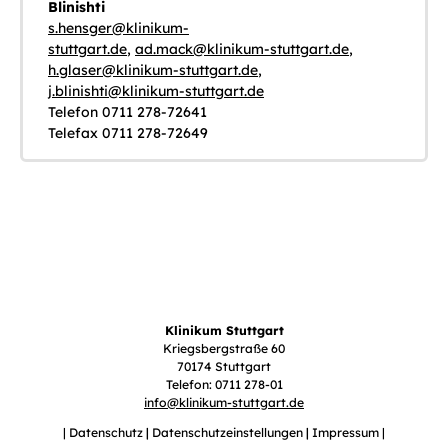
Blinishti
s.hensger
@
klinikum-
stuttgart.de
,
ad.mack
@
klinikum-stuttgart.de
,
h.glaser
@
klinikum-stuttgart.de
,
j.blinishti
@
klinikum-stuttgart.de
Telefon 0711 278-72641
Telefax 0711 278-72649
Klinikum Stuttgart
Kriegsbergstraße 60
70174 Stuttgart
Telefon: 0711 278-01
info
@
klinikum-stuttgart.de
Datenschutz
Datenschutzeinstellungen
Impressum