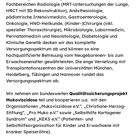
Fachbereichen Radiologie (MRT-Untersuchungen der Lunge,
HRCT mit 3D-Rekonstruktion), Anästhesiologie,
pädiatrische Intensivmedizin, Gastroenterologie,
Onkologie, HNO-Heilkunde, (Kinder-)Chirurgie (inkl.
spezieller Thoraxchirurgie), Mikrobiologie, Labormedizin,
Perinatalmedizin und Neonatologie, Diabetologie und
Klinische Genetik decken wir das komplette
Versorgungsspektrum ab und können so eine
hochqualifizierte Betreuung vom Neugeborenen- bis zum
Erwachsenenalter gewährleisten. Die enge Vernetzung mit
Transplantationszentren der Universitäten München,
Heidelberg, Tübingen und Hannover rundet das
Versorgungsspektrum ab.
Wir nehmen am bundesweiten
Qualitätssicherungsprojekt
Mukoviszidose
teil und kooperieren u.a. mit den
Organisationen „Mukoviszidose e.V.“, „Christiane-Herzog-
Stiftung“, „Pro Muko e.V.“ sowie „Selbsthilfe Kartagener
Syndrom“ und „KEKS e.V.“ (Patienten- und
Selbsthilfeorganisation für Kinder und Erwachsene mit
kranker Speiseröhre).