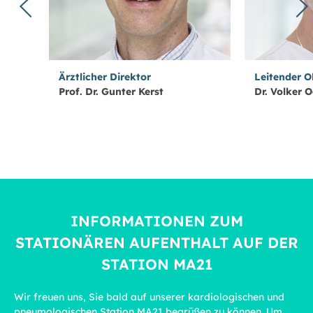
Ärztlicher Direktor
Leitender O
Prof. Dr. Gunter Kerst
Dr. Volker 
INFORMATIONEN ZUM
STATIONÄREN AUFENTHALT AUF DER
STATION MA21
Wir freuen uns, Sie bald auf unserer kardiologischen und
pneumologischen Station MA21 begrüßen zu können. Um