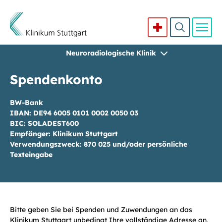
Neuroradiologische Klinik
Direkt zum Inhalt
Spendenkonto
BW-Bank
IBAN: DE94 6005 0101 0002 0050 03
BIC: SOLADEST600
Empfänger: Klinikum Stuttgart
Verwendungszweck: 870 025 und/oder persönliche
Texteingabe
Bitte geben Sie bei Spenden und Zuwendungen an das
Klinikum Stuttgart unbedingt Ihre vollständige Adresse an,