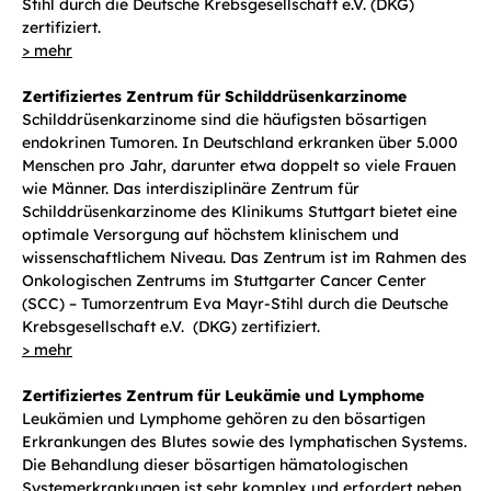
Stihl durch die Deutsche Krebsgesellschaft e.V. (DKG)
zertifiziert.
> mehr
Zertifiziertes Zentrum für Schilddrüsenkarzinome
Schilddrüsenkarzinome sind die häufigsten bösartigen
endokrinen Tumoren. In Deutschland erkranken über 5.000
Menschen pro Jahr, darunter etwa doppelt so viele Frauen
wie Männer. Das interdisziplinäre Zentrum für
Schilddrüsenkarzinome des Klinikums Stuttgart bietet eine
optimale Versorgung auf höchstem klinischem und
wissenschaftlichem Niveau. Das Zentrum ist im Rahmen des
Onkologischen Zentrums im Stuttgarter Cancer Center
(SCC) – Tumorzentrum Eva Mayr-Stihl durch die Deutsche
Krebsgesellschaft e.V. (DKG) zertifiziert.
> mehr
Zertifiziertes Zentrum für Leukämie und Lymphome
Leukämien und Lymphome gehören zu den bösartigen
Erkrankungen des Blutes sowie des lymphatischen Systems.
Die Behandlung dieser bösartigen hämatologischen
Systemerkrankungen ist sehr komplex und erfordert neben