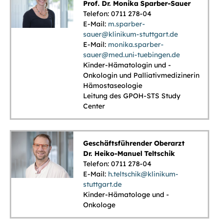
Prof. Dr. Monika Sparber-Sauer
Telefon: 0711 278-04
E-Mail:
m.sparber-
sauer@klinikum-stuttgart.de
E-Mail:
monika.sparber-
sauer
@
med.uni-tuebingen.de
Kinder-Hämatologin und -
Onkologin und Palliativmedizinerin
Hämostaseologie
Leitung des GPOH-STS Study
Center
Geschäftsführender Oberarzt
Dr. Heiko-Manuel Teltschik
Telefon: 0711 278-04
E-Mail:
h.teltschik@klinikum-
stuttgart.de
Kinder-Hämatologe und -
Onkologe