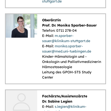
stuttgart.de
Oberärztin
Prof. Dr. Monika Sparber-Sauer
Telefon: 0711 278-04
E-Mail:
m.sparber-
sauer@klinikum-stuttgart.de
E-Mail:
monika.sparber-
sauer
@
med.uni-tuebingen.de
Kinder-Hämatologin und -
Onkologin und Palliativmedizinerin
Hämostaseologie
Leitung des GPOH-STS Study
Center
Fachärzte/Assistenzärzte
Dr. Sabine Legien
E-Mail:
s.legien@klinikum-