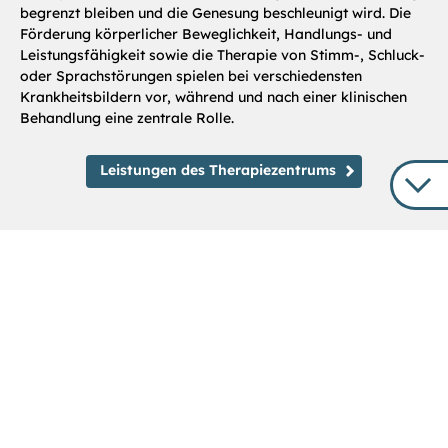
begrenzt bleiben und die Genesung beschleunigt wird. Die
Förderung körperlicher Beweglichkeit, Handlungs- und
Leistungsfähigkeit sowie die Therapie von Stimm-, Schluck-
oder Sprachstörungen spielen bei verschiedensten
Krankheitsbildern vor, während und nach einer klinischen
Behandlung eine zentrale Rolle.
Leistungen des Therapiezentrums
Klinikum Stuttgart
Kriegsbergstraße 60
70174 Stuttgart
Telefon: 0711 278-01
info
@
klinikum-stuttgart.de