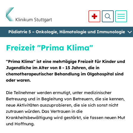
Pädiatrie 5 – Onkologie, Hämatologie und Immunologie
Direkt zum Inhalt
Freizeit "Prima Klima"
"Prima Klima" ist eine mehrtägige Freizeit für Kinder und
Jugendliche im Alter von 8 - 15 Jahren, die in
chemotherapeutischer Behandlung im Olgahospital sind
oder waren.
Die Teilnehmer werden ermutigt, unter medizinischer
Betreuung und in Begleitung von Betreuern, die sie kennen,
neue Aktivitäten auszuprobieren, die sie sich sonst nicht
zutrauen würden. Das Vertrauen in die
Krankheitsbewältigung wird gestärkt, sie fassen neuen Mut
und Hoffnung.