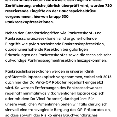
letzten Jahren enorm entwickelt. Seit Beginn unserer
Zertifizierung, welche jährlich überprüft wird, wurden 720
resezierende Eingriffe an der Bauchspeicheldrüse
vorgenommen, hiervon knapp 500
Pankreaskopfresektionen.
Neben den Standardeingriffen wie Pankreaskopf- und
Pankreasschwanzresektionen sind organerhaltende
Eingriffe wie pyloruserhaltende Pankreaskopfresektion,
duodenumerhaltende Resektion bei gutartigen
Erkrankungen des Pankreaskopfes sowie die technisch sehr
aufwändige Pankreassegmentresektion hinzugekommen.
Pankreaslinksresektionen werden in unserer Klinik
größtenteils laparoskopisch vorgenommen, wobei seit 2016
auch hier der Da Vinci-OP Roboter regelhaft eingesetzt
wird. So werden Entfernungen des Pankreasschwanzes
regelhaft minimalinvasiv (konventionell laparoskopisch
oder mit dem Da Vinci-Roboter) durchgeführt. Für
unsere weiblichen Patientinnen bieten wir falls chirurgisch
sinnvoll eine transvaginale Bergung des OP-Präparates an,
so dass sowohl das Risiko eines Bauchwandbruches