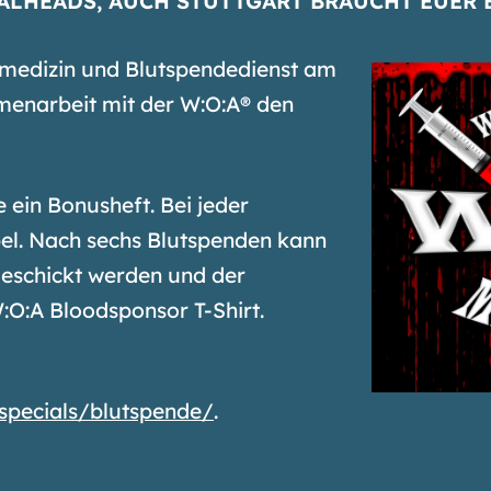
ALHEADS, AUCH STUTTGART BRAUCHT EUER 
nsmedizin und Blutspendedienst am
menarbeit mit der W:O:A® den
 ein Bonusheft. Bei jeder
el. Nach sechs Blutspenden kann
eschickt werden und der
:O:A Bloodsponsor T-Shirt.
pecials/blutspende/
.