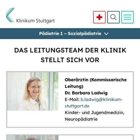
Pädiatrie 1 – Sozialpädiatrie
Direkt zum Inhalt
DAS LEITUNGSTEAM DER KLINIK
STELLT SICH VOR
Oberärztin (Kommissarische
Leitung)
Dr. Barbara Ladwig
E-Mail:
b.ladwig@klinikum-
stuttgart.de
Kinder- und Jugendmedizin,
Neuropädiatrie