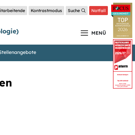
itarbeitende
Kontrastmodus
Suche
Notfall
logie)
MENÜ
Stellenangebote
gen