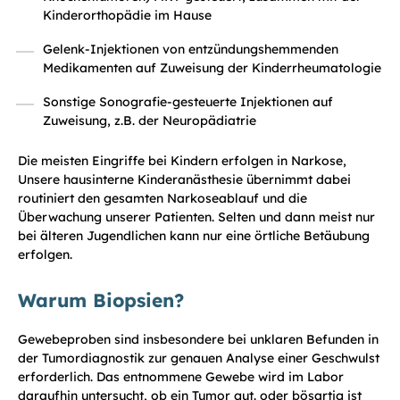
Kinderorthopädie im Hause
Gelenk-Injektionen von entzündungshemmenden
Medikamenten auf Zuweisung der Kinderrheumatologie
Sonstige Sonografie-gesteuerte Injektionen auf
Zuweisung, z.B. der Neuropädiatrie
Die meisten Eingriffe bei Kindern erfolgen in Narkose,
Unsere hausinterne Kinderanästhesie übernimmt dabei
routiniert den gesamten Narkoseablauf und die
Überwachung unserer Patienten. Selten und dann meist nur
bei älteren Jugendlichen kann nur eine örtliche Betäubung
erfolgen.
Warum Biopsien?
Gewebeproben sind insbesondere bei unklaren Befunden in
der Tumordiagnostik zur genauen Analyse einer Geschwulst
erforderlich. Das entnommene Gewebe wird im Labor
daraufhin untersucht, ob ein Tumor gut. oder bösartig ist