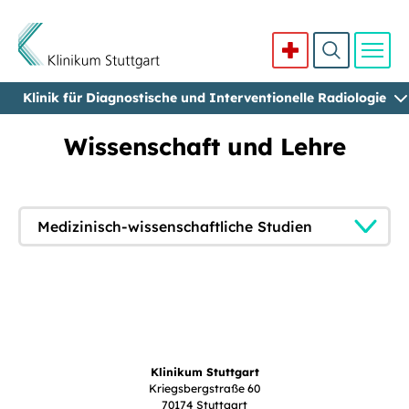
Klinik für Diagnostische und Interventionelle Radiologie
Direkt zum Inhalt
Wissenschaft und Lehre
Medizinisch-wissenschaftliche Studien
Klinikum Stuttgart
Kriegsbergstraße 60
70174 Stuttgart