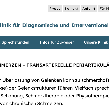
Presse
Kontakt
Anfahrt
Für M
linik für Diagnostische und Interventionel
& Sprechstunden
Infos für Zuweiser
Unsere Klinik
ERZEN – TRANSARTERIELLE PERIARTIKULÄ
er Überlastung von Gelenken kann zu schmerzhaf
ose) der Gelenkstrukturen führen. Vielfach sprec
Schonung, Schmerztherapie oder Physiotherapie
 von chronischen Schmerzen.