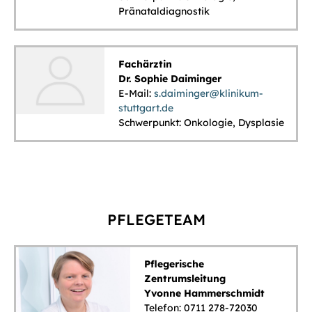
Pränataldiagnostik
Fachärztin
Dr. Sophie Daiminger
E-Mail:
s.daiminger@klinikum-
stuttgart.de
Schwerpunkt: Onkologie, Dysplasie
PFLEGETEAM
Pflegerische
Zentrumsleitung
Yvonne Hammerschmidt
Telefon: 0711 278-72030