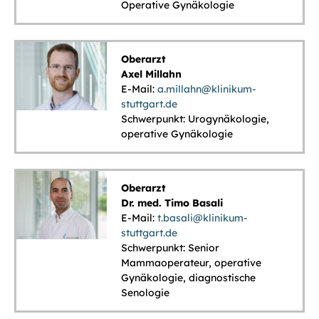
Operative Gynäkologie
Oberarzt
Axel Millahn
E-Mail:
a.millahn@klinikum-
stuttgart.de
Schwerpunkt: Urogynäkologie,
operative Gynäkologie
Oberarzt
Dr. med. Timo Basali
E-Mail:
t.basali@klinikum-
stuttgart.de
Schwerpunkt: Senior
Mammaoperateur, operative
Gynäkologie, diagnostische
Senologie