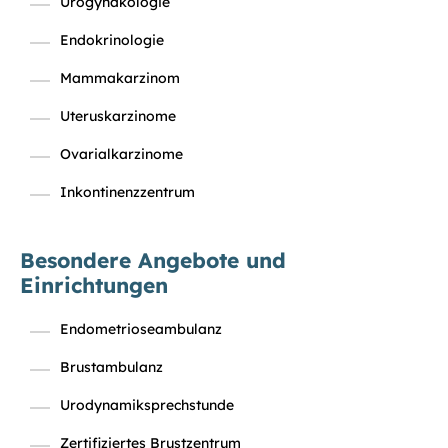
Urogynäkologie
Endokrinologie
Mammakarzinom
Uteruskarzinome
Ovarialkarzinome
Inkontinenzzentrum
Besondere Angebote und
Einrichtungen
Endometrioseambulanz
Brustambulanz
Urodynamiksprechstunde
Zertifiziertes Brustzentrum