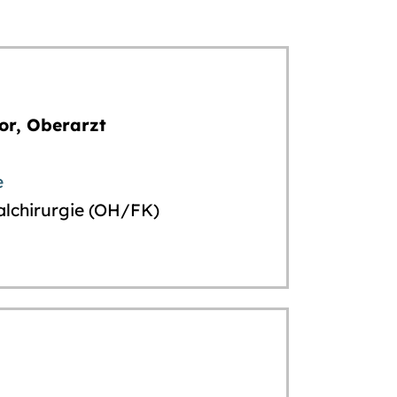
tor, Oberarzt
e
alchirurgie (OH/FK)