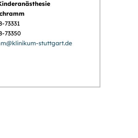
 Kinderanästhesie
 Schramm
78-73331
78-73350
mm@klinikum-stuttgart.de