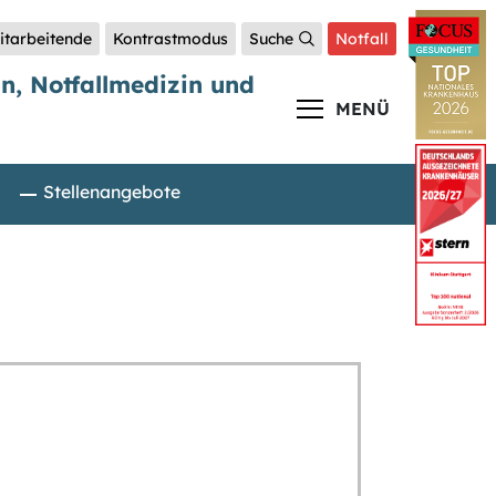
itarbeitende
Kontrastmodus
Suche
Notfall
in, Notfallmedizin und
MENÜ
Stellenangebote