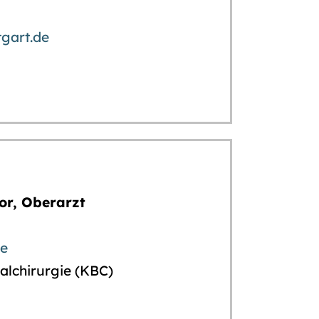
gart.de
tor, Oberarzt
de
ralchirurgie (KBC)