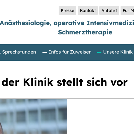
Presse
Kontakt
Anfahrt
Für M
 Anästhesiologie, operative Intensivmediz
Schmerztherapie
& Sprechstunden
Infos für Zuweiser
Unsere Klinik
er Klinik stellt sich vor