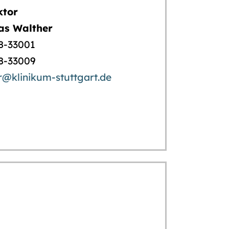
ktor
eas Walther
78-33001
78-33009
r@klinikum-stuttgart.de