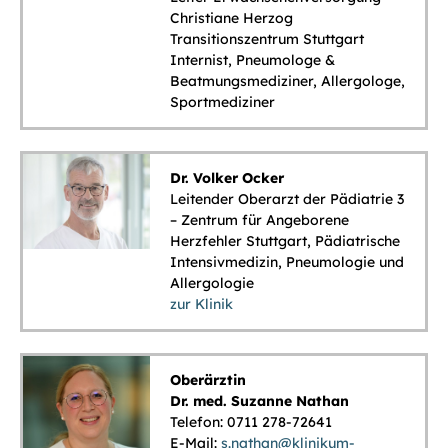
Christiane Herzog
Transitionszentrum Stuttgart
Internist, Pneumologe &
Beatmungsmediziner, Allergologe,
Sportmediziner
Dr. Volker Ocker
Leitender Oberarzt der Pädiatrie 3
– Zentrum für Angeborene
Herzfehler Stuttgart, Pädiatrische
Intensivmedizin, Pneumologie und
Allergologie
zur Klinik
Oberärztin
Dr. med. Suzanne Nathan
Telefon: 0711 278-72641
E-Mail:
s.nathan@klinikum-