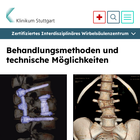
Zertifiziertes Interdisziplinäres Wirbelsäulenzentrum
Direkt zum Inhalt
Behandlungsmethoden und
technische Möglichkeiten