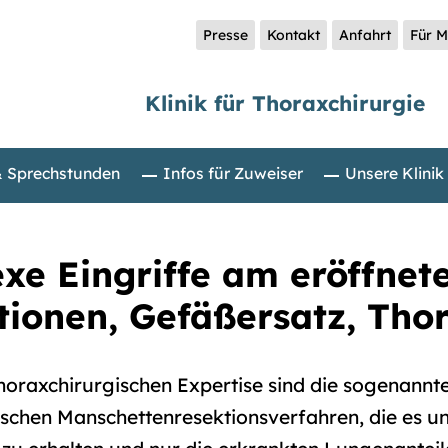
Presse
Kontakt
Anfahrt
Für M
Klinik für Thoraxchirurgie
& Sprechstunden
Infos für Zuweiser
Unsere Klinik
xe Eingriffe am eröffnet
tionen, Gefäßersatz, Tho
horaxchirurgischen Expertise sind die sogenannt
ischen Manschettenresektionsverfahren, die es u