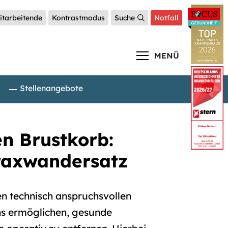
itarbeitende
Kontrastmodus
Suche
Notfall
MENÜ
Stellenangebote
en Brustkorb:
raxwandersatz
en technisch anspruchsvollen
ns ermöglichen, gesunde