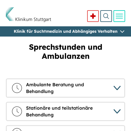
Klinik für Suchtmedizin und Abhängiges Verhalten
Direkt zum Inhalt
Sprechstunden und
Ambulanzen
Ambulante Beratung und
Behandlung
Stationäre und teilstationäre
Behandlung