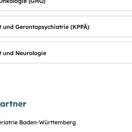
Onkologie (GHO)
t und Gerontopsychiatrie (KPPÄ)
t und Neurologie
artner
eriatrie Baden-Württemberg