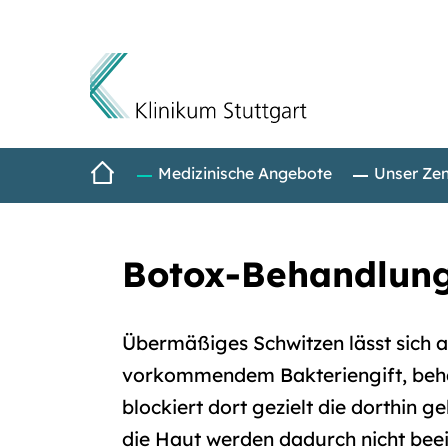
Direkt zum Inhalt
Startseite
Medizinische Angebote
Unser Ze
Botox-Behandlung
Übermäßiges Schwitzen lässt sich 
vorkommendem Bakteriengift, behan
blockiert dort gezielt die dorthin
die Haut werden dadurch nicht bee