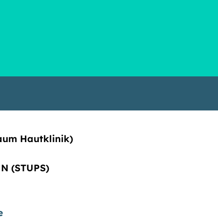
raum Hautklinik)
s N (STUPS)
e