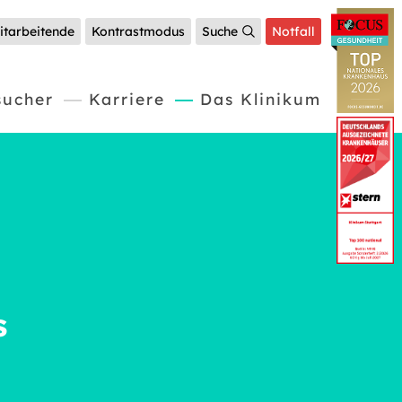
itarbeitende
Kontrastmodus
Suche
Notfall
(current)
sucher
Karriere
Das Klinikum
s