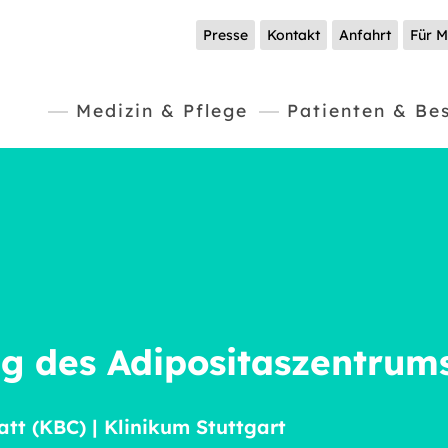
Presse
Kontakt
Anfahrt
Für M
Medizin & Pflege
Patienten & Be
ng des Adipositaszentrum
t (KBC) | Klinikum Stuttgart