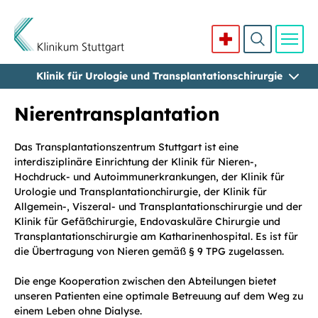
Klinik für Urologie und Transplantationschirurgie
Direkt zum Inhalt
Nierentransplantation
Das Transplantationszentrum Stuttgart ist eine
interdisziplinäre Einrichtung der Klinik für Nieren-,
Hochdruck- und Autoimmunerkrankungen, der Klinik für
Urologie und Transplantationchirurgie, der Klinik für
Allgemein-, Viszeral- und Transplantationschirurgie und der
Klinik für Gefäßchirurgie, Endovaskuläre Chirurgie und
Transplantationschirurgie am Katharinenhospital. Es ist für
die Übertragung von Nieren gemäß § 9 TPG zugelassen.
Die enge Kooperation zwischen den Abteilungen bietet
unseren Patienten eine optimale Betreuung auf dem Weg zu
einem Leben ohne Dialyse.