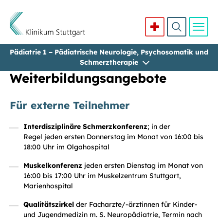
Pädiatrie 1 – Pädiatrische Neurologie, Psychosomatik und
Direkt zum Inhalt
Schmerztherapie
Weiterbildungsangebote
Für externe Teilnehmer
Interdisziplinäre Schmerzkonferenz
; in der
Regel jeden ersten Donnerstag im Monat von 16:00 bis
18:00 Uhr im Olgahospital
Muskelkonferenz
jeden ersten Dienstag im Monat von
16:00 bis 17:00 Uhr im Muskelzentrum Stuttgart,
Marienhospital
Qualitätszirkel
der Facharzte/-ärztinnen für Kinder-
und Jugendmedizin m. S. Neuropädiatrie, Termin nach