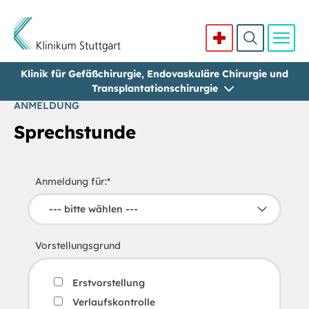
Klinik für Gefäßchirurgie, Endovaskuläre Chirurgie und
Direkt zum Inhalt
Transplantationschirurgie
ANMELDUNG
Sprechstunde
Anmeldung für:
*
Vorstellungsgrund
Erstvorstellung
Verlaufskontrolle