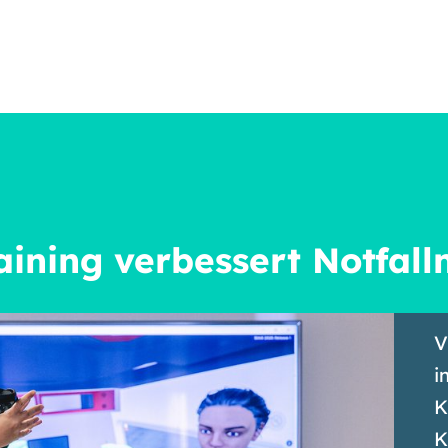
aining verbessert Notfall
V
i
K
K