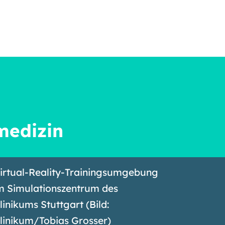
medizin
irtual-Reality-Trainingsumgebung
m Simulationszentrum des
linikums Stuttgart (Bild:
linikum/Tobias Grosser)