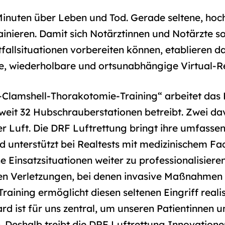
inuten über Leben und Tod. Gerade seltene, hochk
ainieren. Damit sich Notärztinnen und Notärzte so
allsituationen vorbereiten können, etablieren d
e, wiederholbare und ortsunabhängige Virtual-
-Clamshell-Thorakotomie-Training“ arbeitet das 
eit 32 Hubschrauberstationen betreibt. Zwei dav
er Luft. Die DRF Luftrettung bringt ihre umfasse
d unterstützt bei Realtests mit medizinischem Fach
he Einsatzsituationen weiter zu professionalisier
n Verletzungen, bei denen invasive Maßnahmen 
aining ermöglicht diesen seltenen Eingriff realis
d ist für uns zentral, um unseren Patientinnen un
 Deshalb treibt die DRF Luftrettung Innovatione