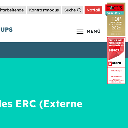
itarbeitende
Kontrastmodus
Suche
Notfall
TUPS
MENÜ
des ERC (Externe