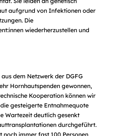
tat. Sie leiden an genetisch
ut aufgrund von Infektionen oder
tzungen. Die
ient:innen wiederherzustellen und
te aus dem Netzwerk der DGFG
mehr Hornhautspenden gewonnen,
 technische Kooperation können wir
h die gesteigerte Entnahmequote
e Wartezeit deutlich gesenkt
uttransplantationen durchgeführt.
rt noch immer fast 100 Personen