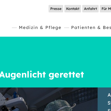
Presse
Kontakt
Anfahrt
Für M
Medizin & Pflege
Patienten & Be
Augenlicht gerettet
A
S
S