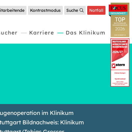
itarbeitende
Kontrastmodus
Suche
Notfall
(current)
sucher
Karriere
Das Klinikum
ugenoperation im Klinikum
tuttgart Bildnachweis: Klinikum
tuttgart/Tobias Grosser