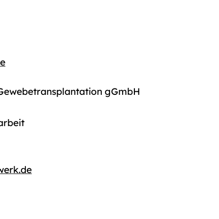
de
r Gewebetransplantation gGmbH
arbeit
werk.de