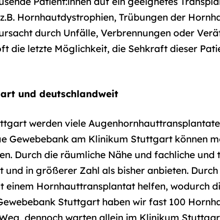
usende Patient:innen auf ein geeignetes Transplan
z.B. Hornhautdystrophien, Trübungen der Hornha
rsacht durch Unfälle, Verbrennungen oder Verä
t die letzte Möglichkeit, die Sehkraft dieser Pat
gart und deutschlandweit
uttgart werden viele Augenhornhauttransplanta
ue Gewebebank am Klinikum Stuttgart können 
den. Durch die räumliche Nähe und fachliche und
t und in größerer Zahl als bisher anbieten. Durc
 einem Hornhauttransplantat helfen, wodurch di
 Gewebebank Stuttgart haben wir fast 100 Hornha
 Weg, dennoch warten allein im Klinikum Stuttga