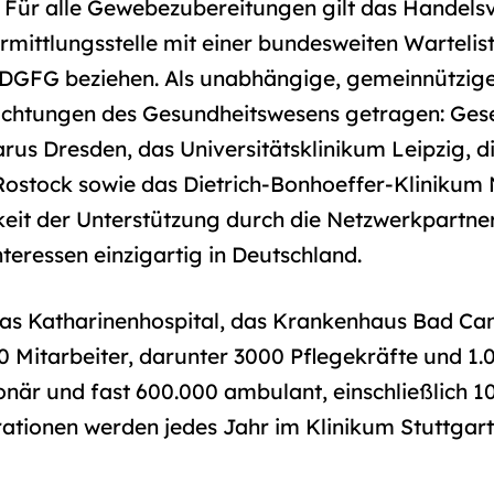
Für alle Gewebezubereitungen gilt das Handelsv
rmittlungsstelle mit einer bundesweiten Wartelist
DGFG beziehen. Als unabhängige, gemeinnützige
nrichtungen des Gesundheitswesens getragen: Gese
arus Dresden, das Universitätsklinikum Leipzig, 
 Rostock sowie das Dietrich-Bonhoeffer-Klinikum
igkeit der Unterstützung durch die Netzwerkpartne
teressen einzigartig in Deutschland.
as Katharinenhospital, das Krankenhaus Bad Can
00 Mitarbeiter, darunter 3000 Pflegekräfte und 1
ionär und fast 600.000 ambulant, einschließlich 1
tionen werden jedes Jahr im Klinikum Stuttgart