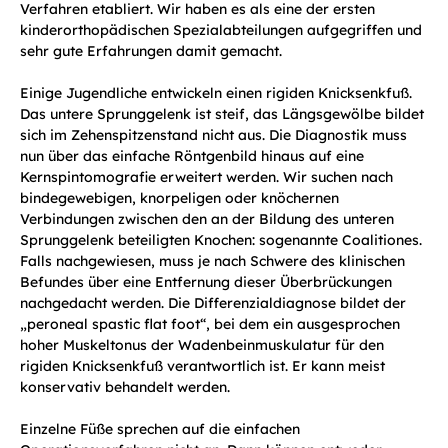
Verfahren etabliert. Wir haben es als eine der ersten
kinderorthopädischen Spezialabteilungen aufgegriffen und
sehr gute Erfahrungen damit gemacht.
Einige Jugendliche entwickeln einen rigiden Knicksenkfuß.
Das untere Sprunggelenk ist steif, das Längsgewölbe bildet
sich im Zehenspitzenstand nicht aus. Die Diagnostik muss
nun über das einfache Röntgenbild hinaus auf eine
Kernspintomografie erweitert werden. Wir suchen nach
bindegewebigen, knorpeligen oder knöchernen
Verbindungen zwischen den an der Bildung des unteren
Sprunggelenk beteiligten Knochen: sogenannte Coalitiones.
Falls nachgewiesen, muss je nach Schwere des klinischen
Befundes über eine Entfernung dieser Überbrückungen
nachgedacht werden. Die Differenzialdiagnose bildet der
„peroneal spastic flat foot“, bei dem ein ausgesprochen
hoher Muskeltonus der Wadenbeinmuskulatur für den
rigiden Knicksenkfuß verantwortlich ist. Er kann meist
konservativ behandelt werden.
Einzelne Füße sprechen auf die einfachen