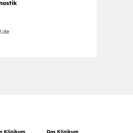
nostik
t.de
im Klinikum
Das Klinikum