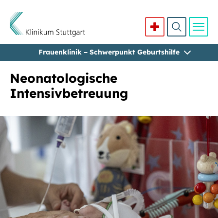
Frauenklinik – Schwerpunkt Geburtshilfe
Direkt zum Inhalt
Neonatologische
Intensivbetreuung