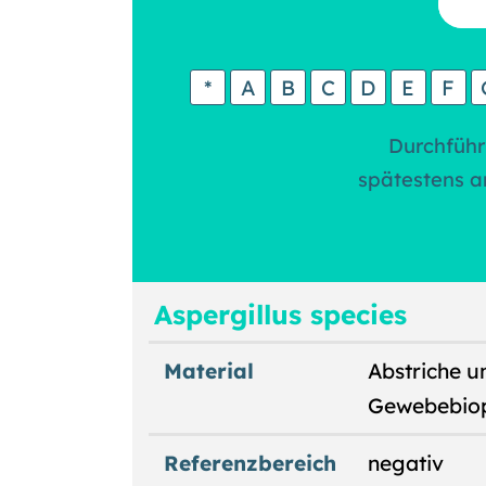
*
A
B
C
D
E
F
Durchführ
spätestens a
Aspergillus species
Material
Abstriche u
Gewebebiop
Referenzbereich
negativ