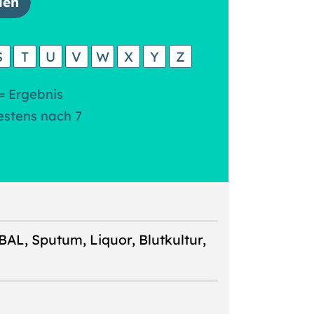
S
T
U
V
W
X
Y
Z
= Ergebnis
estens nach 7
 BAL, Sputum, Liquor, Blutkultur,