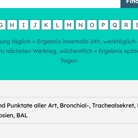
G
H
I
J
K
L
M
N
O
P
Q
R
ung täglich = Ergebnis innerhalb 24h, werktäglich 
m nächsten Werktag, wöchentlich = Ergebnis spät
Tagen
nd Punktate aller Art, Bronchial-, Trachealsekret,
sien, BAL