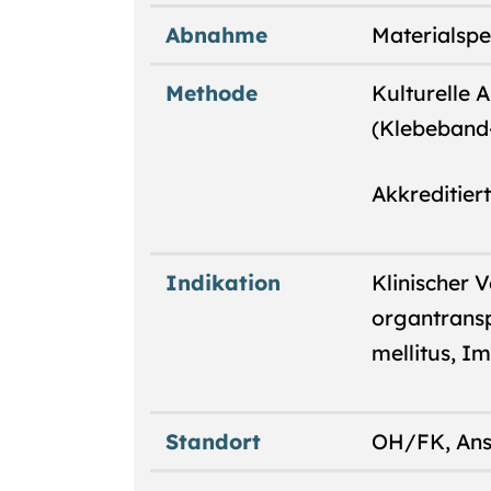
Abnahme
Materialspe
Methode
Kulturelle 
(Klebeband
Akkreditier
Indikation
Klinischer V
organtransp
mellitus, I
Standort
OH/FK, Ansa