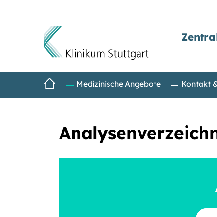
Zentra
Direkt zum Inhalt
Startseite
Medizinische Angebote
Kontakt 
Analysenverzeichn
Suchbe