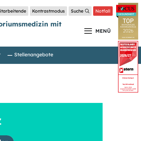
itarbeitende
Kontrastmodus
Suche
Notfall
toriumsmedizin mit
MENÜ
t
Stellenangebote
Z