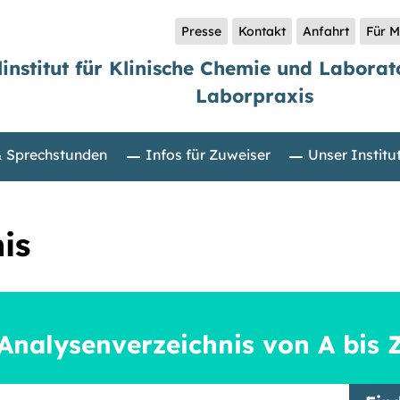
Presse
Kontakt
Anfahrt
Für M
linstitut für Klinische Chemie und Labora
Laborpraxis
& Sprechstunden
Infos für Zuweiser
Unser Institu
is
Analysenverzeichnis von A bis 
griff