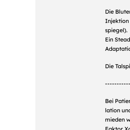
Die Blute
Injektion
spiegel).
Ein Stead
Adaptati
Die Talsp
----------
Bei Pati
lation un
mieden we
Faktor Xa