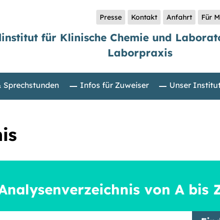
Presse
Kontakt
Anfahrt
Für M
linstitut für Klinische Chemie und Labora
Laborpraxis
& Sprechstunden
Infos für Zuweiser
Unser Institu
is
Analysenverzeichnis von A bis 
griff