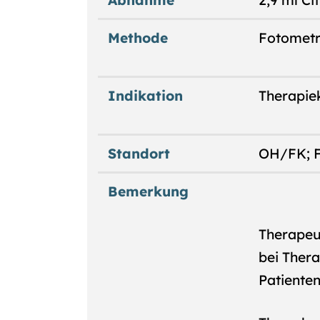
Abnahme
2,9 ml Ci
Methode
Fotometr
Indikation
Therapie
Standort
OH/FK; F
Bemerkung
Therapeut
bei Ther
Patiente