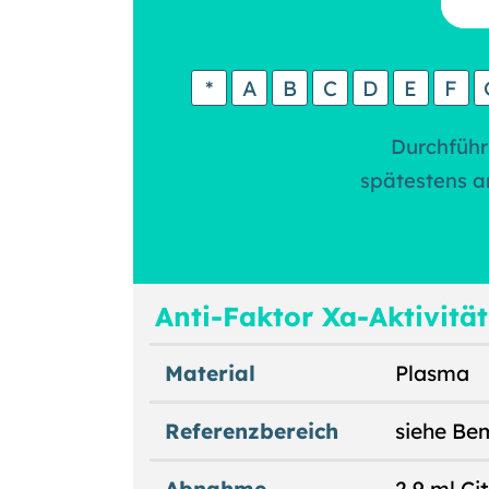
*
A
B
C
D
E
F
Durchführ
spätestens a
Anti-Faktor Xa-Aktivität
Material
Plasma
Referenzbereich
siehe Be