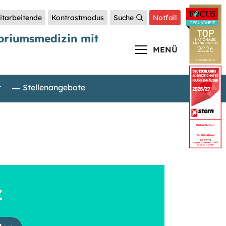
itarbeitende
Kontrastmodus
Suche
Notfall
toriumsmedizin mit
MENÜ
t
Stellenangebote
Z