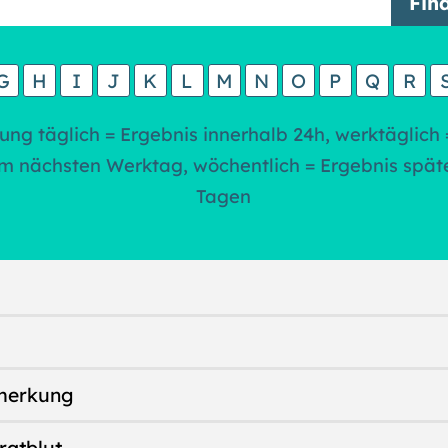
G
H
I
J
K
L
M
N
O
P
Q
R
ung täglich = Ergebnis innerhalb 24h, werktäglich 
m nächsten Werktag, wöchentlich = Ergebnis spät
Tagen
merkung