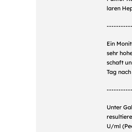
laren He
----------
Ein Monit
sehr hoh
schaft un
Tag nach 
----------
Unter Ga
resultier
U/ml (Pe