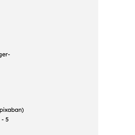
ger-
Apixaban)
 - 5