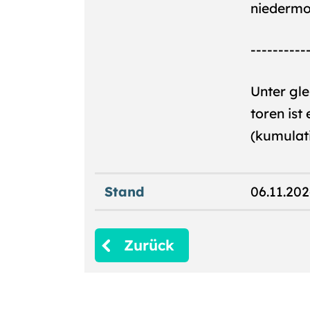
niedermol
----------
Unter gle
toren ist
(kumulati
Stand
06.11.20
Zurück