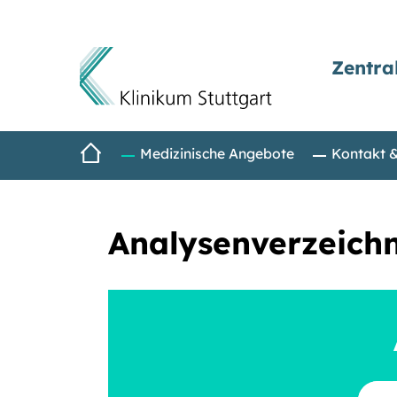
Zentra
Direkt zum Inhalt
Startseite
Medizinische Angebote
Kontakt 
Analysenverzeichn
Suchbe