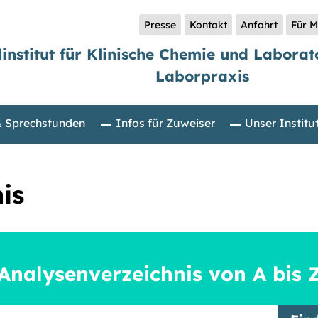
Presse
Kontakt
Anfahrt
Für M
linstitut für Klinische Chemie und Labora
Laborpraxis
& Sprechstunden
Infos für Zuweiser
Unser Institu
is
Analysenverzeichnis von A bis 
griff