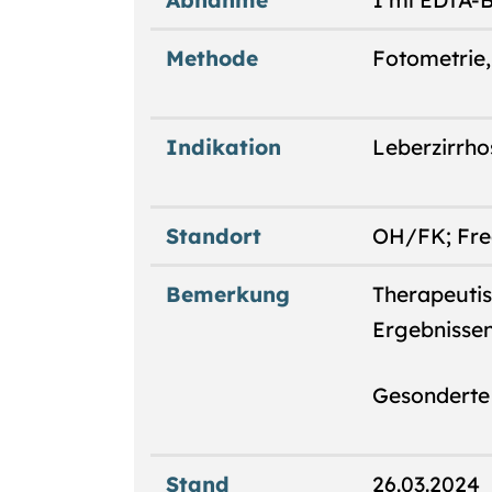
Abnahme
1 ml EDTA-Bl
Methode
Fotometrie,
Indikation
Leberzirrho
Standort
OH/FK; Freq
Bemerkung
Therapeutis
Ergebnissen
Gesonderte 
Stand
26.03.2024