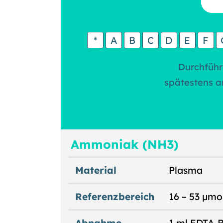
*
A
B
C
D
E
F
Durchführ
spätestens a
Ammoniak (NH3)
Material
Plasma
Referenzbereich
16 – 53 µmo