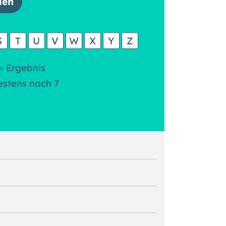
S
T
U
V
W
X
Y
Z
= Ergebnis
estens nach 7