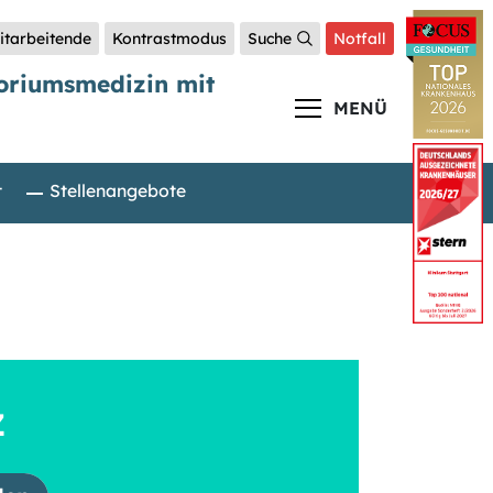
itarbeitende
Kontrastmodus
Suche
Notfall
toriumsmedizin mit
MENÜ
t
Stellenangebote
Z