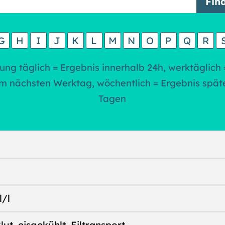
G
H
I
J
K
L
M
N
O
P
Q
R
ung täglich = Ergebnis innerhalb 24h, werktäglich 
m nächsten Werktag, wöchentlich = Ergebnis spät
Tagen
l/l