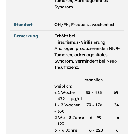
Tumoren, Adrenogenitales
Syndrom
Standort
OH/FK; Frequenz: wöchentlich
Bemerkung
Erhöht bei
Hirsutismus/Virilisierung,
Androgen produzierenden NNR-
Tumoren, adrenogenitales
Syndrom. Vermindert bei NNR-
Insuffizienz.
männlich:
weiblich:
< 1 Woche 85 - 423 69
- 472 µg/dl
1 - 2 Wochen 79 - 176 34
- 350
2 Wo - 3 Jahre 6 - 99 6
- 123
3 - 6 Jahre 6 - 228 6