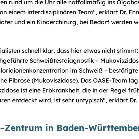
den rund um die Uhr alle notfallmäßig ins Olgah
n einem interdisziplinären Team", erklärt Dr. Enn
ater und ein Kinderchirurg, bei Bedarf werden we
alisten schnell klar, dass hier etwas nicht stimmt
durchgeführte Schweißtestdiagnostik – Mukoviszido
oridionenkonzentration im Schweiß – bestätigte d
che Fibrose (Mukoviszidose). Das OASE-Team lag 
idose ist eine Erbkrankheit, die in der Regel früh
ren entdeckt wird, ist sehr untypisch", erklärt Dr. 
e-Zentrum in Baden-Württembe