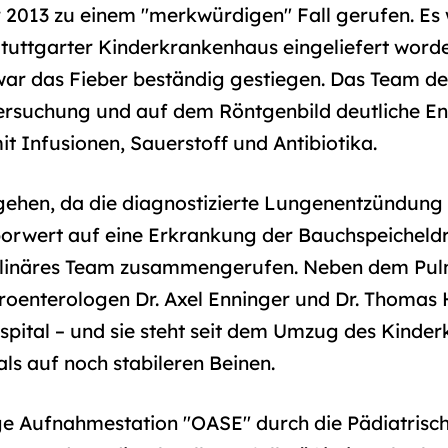
013 zu einem "merkwürdigen" Fall gerufen. Es w
tuttgarter Kinderkrankenhaus eingeliefert worden
t war das Fieber beständig gestiegen. Das Team 
tersuchung und auf dem Röntgenbild deutliche 
mit Infusionen, Sauerstoff und Antibiotika.
ehen, da die diagnostizierte Lungenentzündung e
borwert auf eine Erkrankung der Bauchspeicheld
plinäres Team zusammengerufen. Neben dem Pulmo
oenterologen Dr. Axel Enninger und Dr. Thomas H
spital – und sie steht seit dem Umzug des Kinde
ls auf noch stabileren Beinen.
e Aufnahmestation "OASE" durch die Pädiatrisch