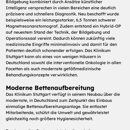
Bildgebung kombiniert durch Ansätze künstlicher
Intelligenz versprechen in vielen Bereichen eine deutlich
präzisere und schnellere Diagnostik. Neu beschafft wurde
beispielsweise ein leistungsstarker, 6,5 Tonnen schwerer
Magnetresonanztomograf. Zudem entstand ein Hybrid-OP
auf neuestem Stand der Technik, der Bildgebung und
Operationssaal vereint. Dadurch können zukünftig viele
medizinische Eingriffe minimalinvasiv und damit für den
Patienten deutlich schonender erfolgen. Das Klinikum
Stuttgart kann als eines von wenigen Häusern in
Deutschland sowohl die interventionelle Onkologie in allen
Facetten als auch modernste gefäßmedizinische
Behandlungskonzepte verwirklichen.
Moderne Bettenaufbereitung
Das Klinikum Stuttgart verfügt in seinem Neubau über die
modernste, in Deutschland zum Zeitpunkt des Einbaus
einmalige Bettenaufbereitungsanlage. Sie entlastet
Mitarbeitende, schützt die Umwelt und gewährleistet
gleichzeitig noch größere Hygienesicherheit.